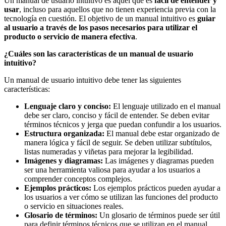
Un manual de usuario intuitivo es aquel que es
fácil de entender y
usar
, incluso para aquellos que no tienen experiencia previa con la
tecnología en cuestión. El objetivo de un manual intuitivo es
guiar
al usuario a través de los pasos necesarios para utilizar el
producto o servicio de manera efectiva
.
¿Cuáles son las características de un manual de usuario
intuitivo?
Un manual de usuario intuitivo debe tener las siguientes
características:
Lenguaje claro y conciso:
El lenguaje utilizado en el manual
debe ser claro, conciso y fácil de entender. Se deben evitar
términos técnicos y jerga que puedan confundir a los usuarios.
Estructura organizada:
El manual debe estar organizado de
manera lógica y fácil de seguir. Se deben utilizar subtítulos,
listas numeradas y viñetas para mejorar la legibilidad.
Imágenes y diagramas:
Las imágenes y diagramas pueden
ser una herramienta valiosa para ayudar a los usuarios a
comprender conceptos complejos.
Ejemplos prácticos:
Los ejemplos prácticos pueden ayudar a
los usuarios a ver cómo se utilizan las funciones del producto
o servicio en situaciones reales.
Glosario de términos:
Un glosario de términos puede ser útil
para definir términos técnicos que se utilizan en el manual.